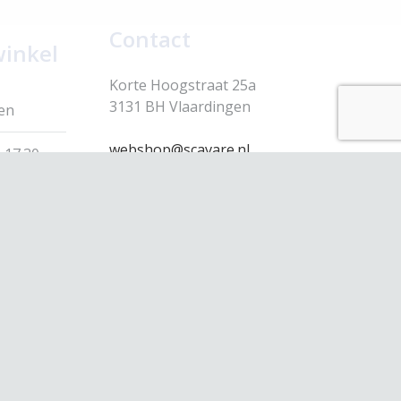
Contact
winkel
Korte Hoogstraat 25a
3131 BH Vlaardingen
en
webshop@scavare.nl
 17.30
010-4354430
 17.30
 17.30
 17.30
 17.00