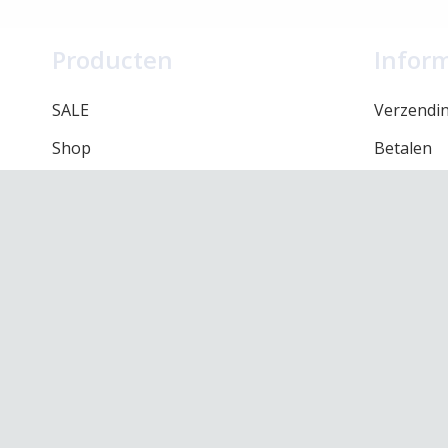
Producten
Infor
SALE
Verzendi
Shop
Betalen
Merken
Retourbel
Onze winkel
Algemene
Contact
Privacy be