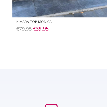
KIMARA TOP MONICA
Oorspronkelijke
Huidige
€
79,95
€
39,95
prijs
prijs
was:
is:
€79,95.
€39,95.