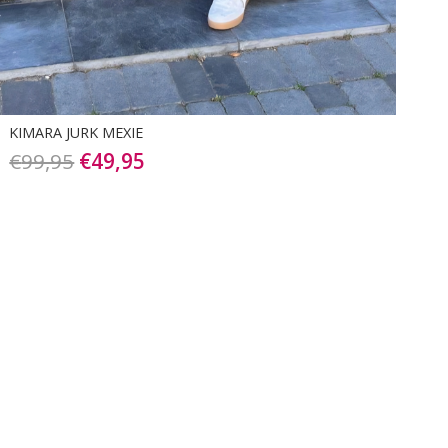
KIMARA JURK MEXIE
Oorspronkelijke
Huidige
€
99,95
€
49,95
prijs
prijs
was:
is:
€99,95.
€49,95.