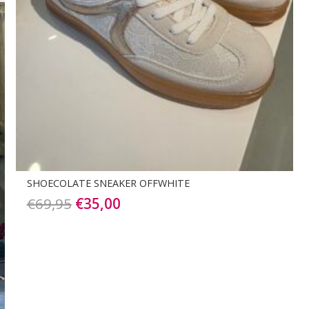
SHOECOLATE SNEAKER OFFWHITE
Oorspronkelijke
Huidige
€
69,95
€
35,00
prijs
prijs
was:
is:
€69,95.
€35,00.