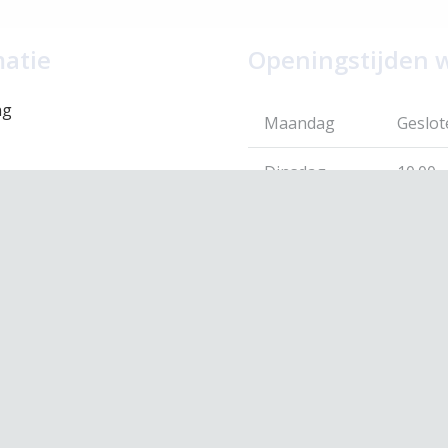
matie
Openingstijden 
ng
Maandag
Geslot
Dinsdag
10.00 –
eid
Woensdag
10.00 –
 voorwaarden
leid
Donderdag
10.00 –
Vrijdag
10.00 –
Zaterdag
10.00 –