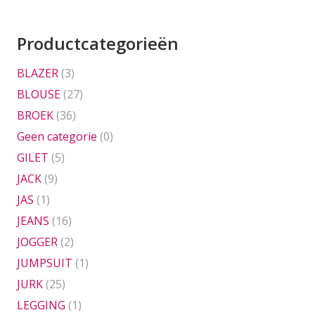
was:
is:
was:
is:
€79,95.
€39,95.
€69,95.
€35,00
Productcategorieën
BLAZER
(3)
BLOUSE
(27)
BROEK
(36)
Geen categorie
(0)
GILET
(5)
JACK
(9)
JAS
(1)
JEANS
(16)
JOGGER
(2)
JUMPSUIT
(1)
JURK
(25)
LEGGING
(1)