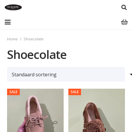
Home
/
Shoecolate
Shoecolate
SALE
SALE