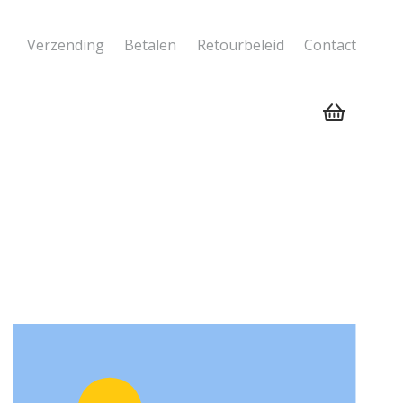
Verzending
Betalen
Retourbeleid
Contact
Geen producten in de winkelwagen.