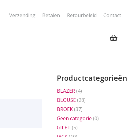
Verzending
Betalen
Retourbeleid
Contact
Geen producten in de winkelwagen.
Productcategorieën
BLAZER
(4)
BLOUSE
(28)
BROEK
(37)
Geen categorie
(0)
GILET
(5)
JACK
(10)