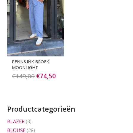
PENN&INK BROEK
MOONLIGHT
Oorspronkelijke
Huidige
€
149,00
€
74,50
prijs
prijs
was:
is:
€149,00.
€74,50.
Productcategorieën
BLAZER
(3)
BLOUSE
(28)