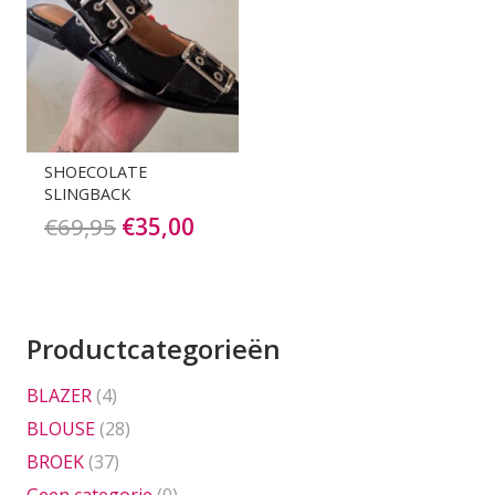
SHOECOLATE
SLINGBACK
Oorspronkelijke
Huidige
€
69,95
€
35,00
prijs
prijs
was:
is:
€69,95.
€35,00.
Productcategorieën
BLAZER
(4)
BLOUSE
(28)
BROEK
(37)
Geen categorie
(0)