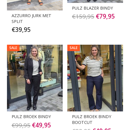
PULZ BLAZER BINDY
Oorspronkel
Huid
€
159,95
€
79,95
AZZURRO JURK MET
SPLIT
prijs
prijs
€
39,95
was:
is:
€159,95.
€79,9
SALE
SALE
PULZ BROEK BINDY
PULZ BROEK BINDY
BOOTCUT
Oorspronkelijke
Huidige
€
99,95
€
49,95