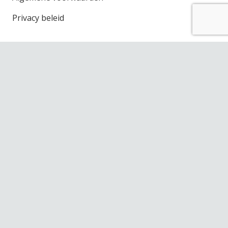
Privacy beleid
Openingstijden winkel
Maandag
Gesloten
Dinsdag
10.00 – 17.30
Woensdag
10.00 – 17.30
Donderdag
10.00 – 17.30
Vrijdag
10.00 – 17.30
Zaterdag
10.00 – 17.00
Contact