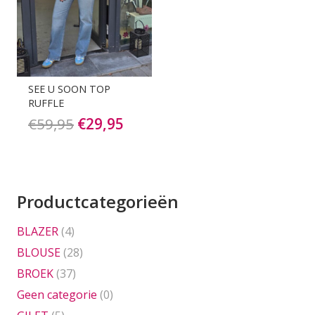
SEE U SOON TOP
RUFFLE
Oorspronkelijke
Huidige
€
59,95
€
29,95
prijs
prijs
was:
is:
€59,95.
€29,95.
Productcategorieën
BLAZER
(4)
BLOUSE
(28)
BROEK
(37)
Geen categorie
(0)