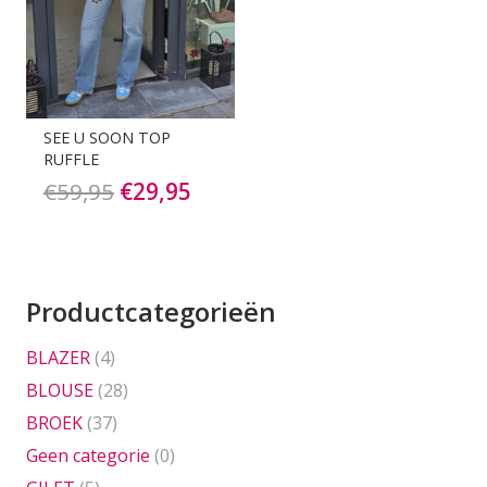
SEE U SOON TOP
RUFFLE
Oorspronkelijke
Huidige
€
59,95
€
29,95
prijs
prijs
was:
is:
€59,95.
€29,95.
Productcategorieën
BLAZER
(4)
BLOUSE
(28)
BROEK
(37)
Geen categorie
(0)