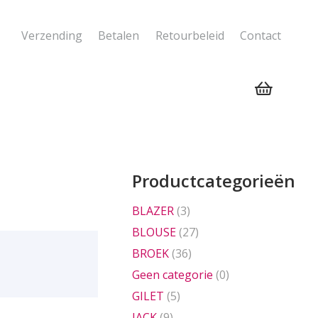
Verzending
Betalen
Retourbeleid
Contact
Geen producten in de winkelwagen.
Productcategorieën
BLAZER
(3)
BLOUSE
(27)
BROEK
(36)
Geen categorie
(0)
GILET
(5)
JACK
(9)