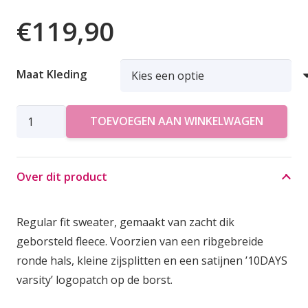
€
119,90
Maat Kleding
10DAYS
TOEVOEGEN AAN WINKELWAGEN
SWEATER
STATEMENT
aantal
Over dit product
Regular fit sweater, gemaakt van zacht dik
geborsteld fleece. Voorzien van een ribgebreide
ronde hals, kleine zijsplitten en een satijnen ’10DAYS
varsity’ logopatch op de borst.