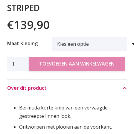
STRIPED
€
139,90
Maat Kleding
ALIX
TOEVOEGEN AAN WINKELWAGEN
THE
LABEL
SHORT
Over dit product
STRIPED
aantal
Bermuda korte knip van een vervaagde
gestreepte linnen look.
Ontworpen met plooien aan de voorkant.