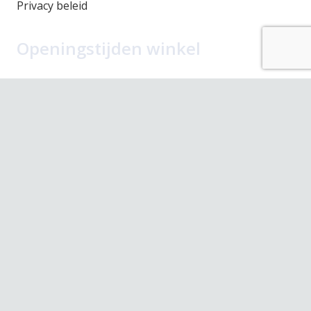
Privacy beleid
Openingstijden winkel
Maandag
Gesloten
Dinsdag
10.00 – 17.30
Woensdag
10.00 – 17.30
Donderdag
10.00 – 17.30
Vrijdag
10.00 – 17.30
Zaterdag
10.00 – 17.00
Contact