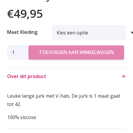
€
49,95
Maat Kleding
AZZURRO
TOEVOEGEN AAN WINKELWAGEN
JURK
V-
HALS
Over dit product
aantal
Leuke lange jurk met V-hals. De jurk is 1 maat gaat
tot 42.
100% viscose