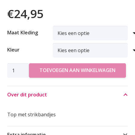
€
24,95
Maat Kleding
Kleur
AZZURRO
TOEVOEGEN AAN WINKELWAGEN
TOP
STRIK
aantal
Over dit product
Top met strikbandjes
Extra informatie