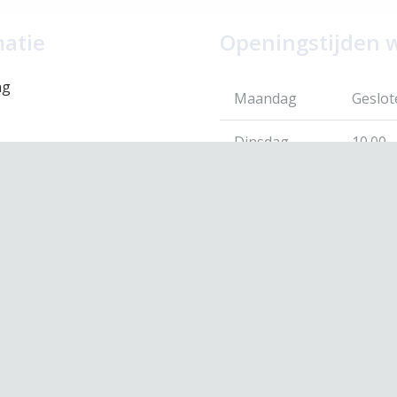
matie
Openingstijden 
ng
Maandag
Geslot
Dinsdag
10.00 –
eid
Woensdag
10.00 –
 voorwaarden
leid
Donderdag
10.00 –
Vrijdag
10.00 –
Zaterdag
10.00 –