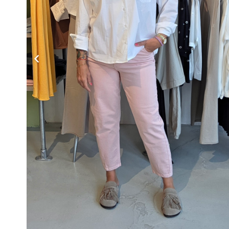
LTB JEANS WILONA
€
69,95