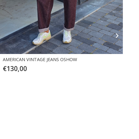
PULZ JEANS ZANNI
€
109,95