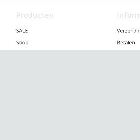
Producten
Infor
SALE
Verzendi
Shop
Betalen
Merken
Retourbel
Onze winkel
Algemene
Contact
Privacy be