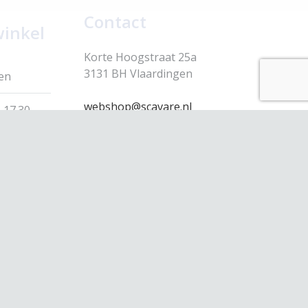
Contact
winkel
Korte Hoogstraat 25a
3131 BH Vlaardingen
en
webshop@scavare.nl
 17.30
010-4354430
 17.30
 17.30
 17.30
 17.00