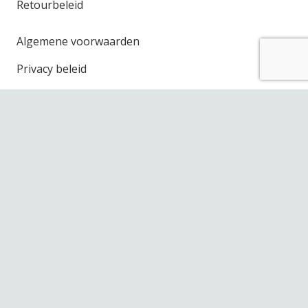
Retourbeleid
Algemene voorwaarden
Privacy beleid
Openingstijden winkel
Maandag
Gesloten
Dinsdag
10.00 – 17.30
Woensdag
10.00 – 17.30
Donderdag
10.00 – 17.30
Vrijdag
10.00 – 17.30