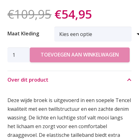
Oorspronkelij
Huidige
€
109,95
€
54,95
prijs
prijs
was:
is:
Maat Kleding
€109,95.
€54,95.
SIMPLE
TOEVOEGEN AAN WINKELWAGEN
BROEK
DARREN
aantal
Over dit product
Deze wijde broek is uitgevoerd in een soepele Tencel
kwaliteit met een twillstructuur en een zachte denim
wassing. De lichte en luchtige stof valt mooi langs
het lichaam en zorgt voor een comfortabel
draaggevoel. De elastische tailleband biedt extra