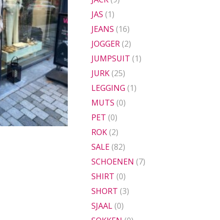
JAS
(1)
JEANS
(16)
JOGGER
(2)
JUMPSUIT
(1)
JURK
(25)
LEGGING
(1)
MUTS
(0)
PET
(0)
ROK
(2)
SALE
(82)
nkelijke
uidige
rijs
SCHOENEN
(7)
:
SHIRT
(0)
.
64,95.
SHORT
(3)
SJAAL
(0)