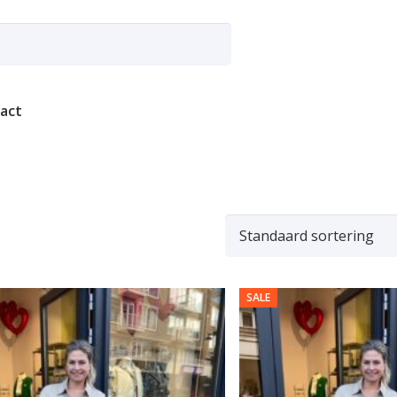
act
SALE