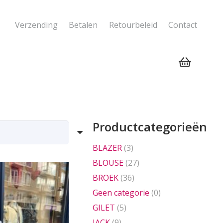
Verzending
Betalen
Retourbeleid
Contact
Geen producten in de winkelwagen.
Productcategorieën
BLAZER
(3)
BLOUSE
(27)
BROEK
(36)
Geen categorie
(0)
GILET
(5)
JACK
(9)