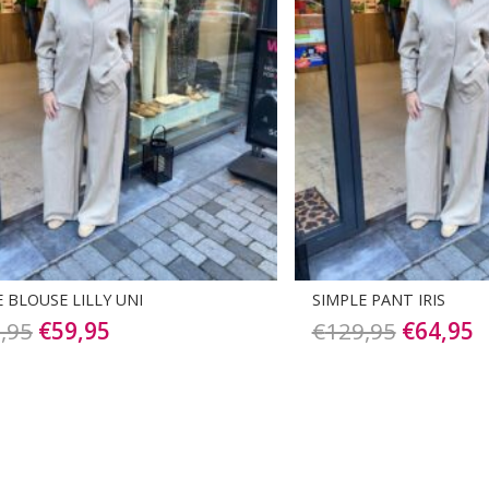
 BLOUSE LILLY UNI
SIMPLE PANT IRIS
Oorspronkelijke
Huidige
Oorspro
H
,95
€
59,95
€
129,95
€
64,95
prijs
prijs
prijs
p
was:
is:
was:
is
€119,95.
€59,95.
€129,95
€