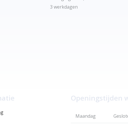
3 werkdagen
matie
Openingstijden 
ng
Maandag
Geslot