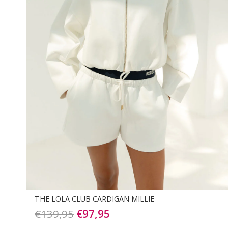
THE LOLA CLUB CARDIGAN MILLIE
Oorspronkelijke
Huidige
€
139,95
€
97,95
prijs
prijs