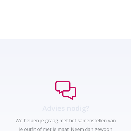
was:
is:
€139,95.
€97,95.
Advies nodig?
We helpen je graag met het samenstellen van
je outfit of met je maat. Neem dan gewoon