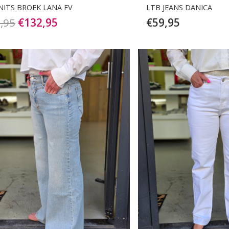
UNITS BROEK LANA FV
LTB JEANS DANICA
Oorspronkelijke
Huidige
,95
€
132,95
€
59,95
prijs
prijs
was:
is:
€189,95.
€132,95.