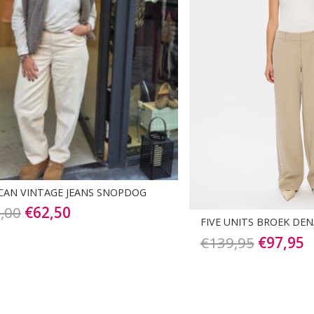
CAN VINTAGE JEANS SNOPDOG
Oorspronkelijke
Huidige
,00
€
62,50
FIVE UNITS BROEK DEN
prijs
prijs
Oorspro
H
€
139,95
€
97,95
was:
is:
prijs
p
€125,00.
€62,50.
was:
is
€139,95
€