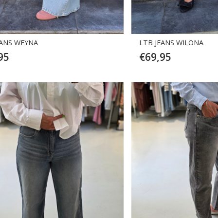
EANS WEYNA
LTB JEANS WILONA
95
€
69,95