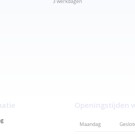
3 werkdagen
matie
Openingstijden 
ng
Maandag
Geslot