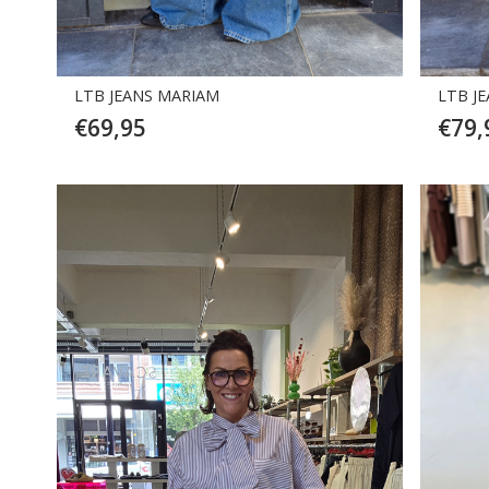
LTB JEANS MARIAM
LTB J
€
69,95
€
79,