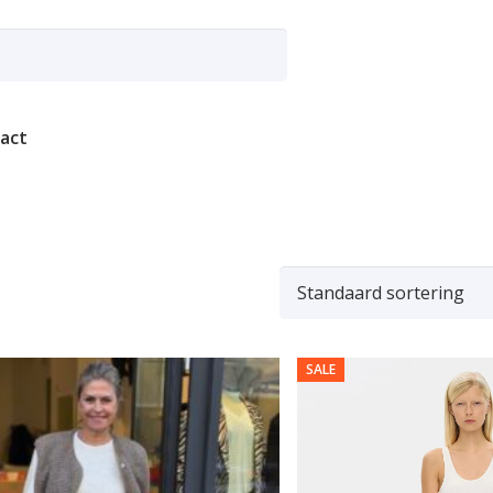
act
SALE