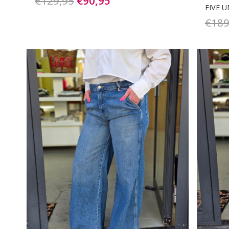
Oorspronkelijke
Huidige
€
129,95
€
90,95
FIVE 
prijs
prijs
€
189
was:
is:
€129,95.
€90,95.