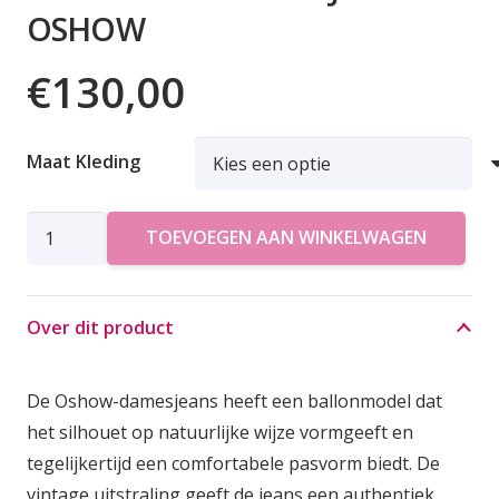
OSHOW
€
130,00
Maat Kleding
AMERICAN
TOEVOEGEN AAN WINKELWAGEN
VINTAGE
JEANS
OSHOW
Over dit product
aantal
De Oshow-damesjeans heeft een ballonmodel dat
het silhouet op natuurlijke wijze vormgeeft en
tegelijkertijd een comfortabele pasvorm biedt. De
vintage uitstraling geeft de jeans een authentiek