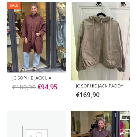
was:
is:
SALE
€99,90.
€49,95.
JC SOPHIE JACK LIA
Oorspronkelijke
Huidige
€
189,90
€
94,95
JC SOPHIE JACK PADDY
€
169,90
prijs
prijs
was:
is:
€189,90.
€94,95.