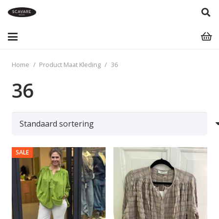
Home
/
Product Maat Kleding
/
36
36
SALE