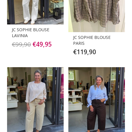
JC SOPHIE BLOUSE
LAVINIA
JC SOPHIE BLOUSE
Oorspronkelijke
Huidige
€
99,90
€
49,95
PARIS
€
119,90
prijs
prijs
was:
is:
€99,90.
€49,95.