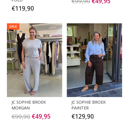
Oorspronkeli
Huidi
€
99,90
€
49,95
€
119,90
prijs
prijs
was:
is:
€99,90.
€49,95
SALE
JC SOPHIE BROEK
JC SOPHIE BROEK
MORGAN
PAINTER
Oorspronkelijke
Huidige
€
99,90
€
49,95
€
129,90
prijs
prijs