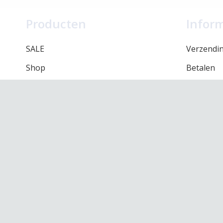
Producten
Infor
SALE
Verzendi
Shop
Betalen
Merken
Retourbel
Onze winkel
Algemene
Contact
Privacy be