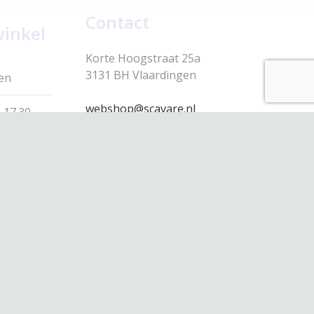
Contact
winkel
Korte Hoogstraat 25a
3131 BH Vlaardingen
en
webshop@scavare.nl
 17.30
010-4354430
 17.30
 17.30
 17.30
 17.00