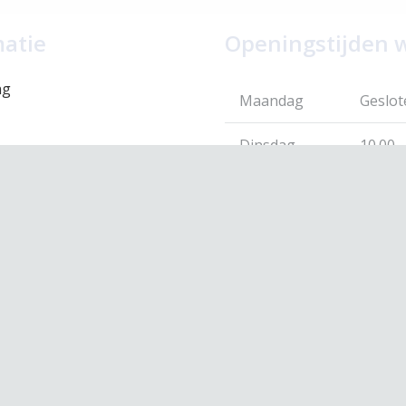
matie
Openingstijden 
ng
Maandag
Geslot
Dinsdag
10.00 –
eid
Woensdag
10.00 –
 voorwaarden
leid
Donderdag
10.00 –
Vrijdag
10.00 –
Zaterdag
10.00 –