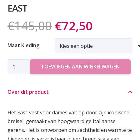
EAST
Oorspronkelij
Huidige
€
145,00
€
72,50
prijs
prijs
was:
is:
Maat Kleding
€145,00.
€72,50.
AMERICAN
TOEVOEGEN AAN WINKELWAGEN
VINTAGE
GILET
EAST
Over dit product
aantal
Het East-vest voor dames valt op door zijn iconische
breisel, gemaakt van hoogwaardige Italiaanse
garens. Het is ontworpen om zachtheid en warmte te
bieden en is verkrijgbaar in een breed scala aan