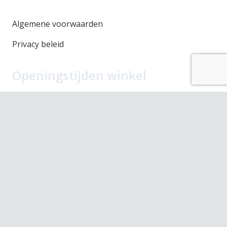
Algemene voorwaarden
Privacy beleid
Openingstijden winkel
Maandag
Gesloten
Dinsdag
10.00 – 17.30
Woensdag
10.00 – 17.30
Donderdag
10.00 – 17.30
Vrijdag
10.00 – 17.30
Zaterdag
10.00 – 17.00