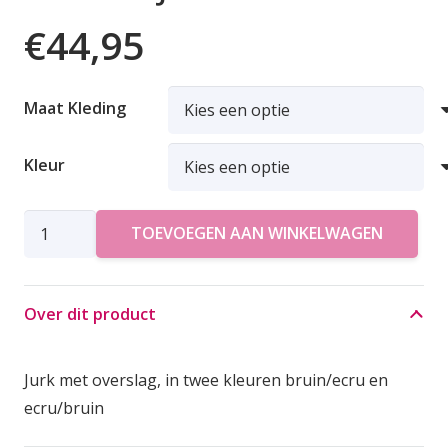
€
44,95
Maat Kleding
Kleur
AZZURRO
TOEVOEGEN AAN WINKELWAGEN
JURK
STIP
aantal
Over dit product
Jurk met overslag, in twee kleuren bruin/ecru en
ecru/bruin