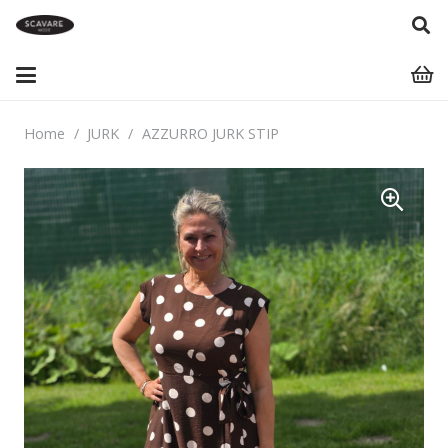
Home
/
JURK
/
AZZURRO JURK STIP