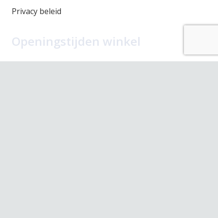
Privacy beleid
Openingstijden winkel
Maandag
Gesloten
Dinsdag
10.00 – 17.30
Woensdag
10.00 – 17.30
Donderdag
10.00 – 17.30
Vrijdag
10.00 – 17.30
Zaterdag
10.00 – 17.00
Contact