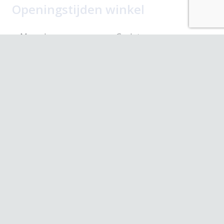
Openingstijden winkel
Maandag
Gesloten
Dinsdag
10.00 – 17.30
Woensdag
10.00 – 17.30
Donderdag
10.00 – 17.30
Vrijdag
10.00 – 17.30
Zaterdag
10.00 – 17.00
Contact
Korte Hoogstraat 25a
3131 BH Vlaardingen