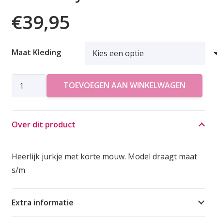
€
39,95
Maat Kleding
AZZURRO
TOEVOEGEN AAN WINKELWAGEN
JURK
UNI
aantal
Over dit product
Heerlijk jurkje met korte mouw. Model draagt maat
s/m
Extra informatie