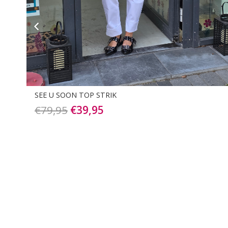
SEE U SOON TOP RUFFLE
Oorspronkelijke
Huidige
€
59,95
€
29,95
prijs
prijs
was:
is:
€59,95.
€29,95.