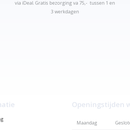
via iDeal. Gratis bezorging va 75,- tussen 1 en
3 werkdagen
matie
Openingstijden 
ng
Maandag
Geslot