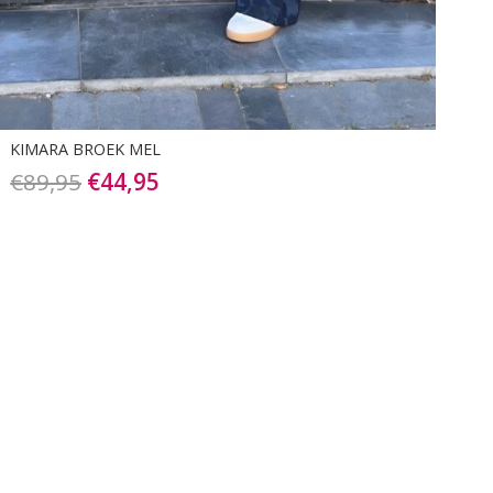
was:
is:
€99,95.
€49,95.