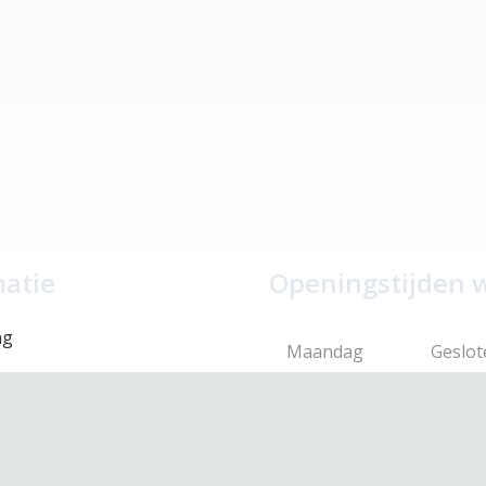
matie
Openingstijden 
ng
Maandag
Geslot
Dinsdag
10.00 –
eid
Woensdag
10.00 –
 voorwaarden