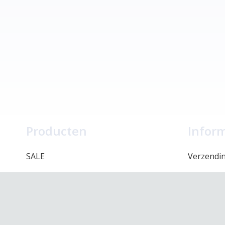
Producten
Infor
SALE
Verzendi
Shop
Betalen
Merken
Retourbel
Onze winkel
Algemene