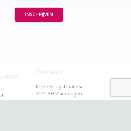
Contact
winkel
Korte Hoogstraat 25a
3131 BH Vlaardingen
en
webshop@scavare.nl
 17.30
010-4354430
 17.30