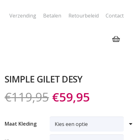
Verzending
Betalen
Retourbeleid
Contact
Geen producten in de winkelwagen.
SIMPLE GILET DESY
Oorspronkelijk
Huidige
€
119,95
€
59,95
prijs
prijs
was:
is:
€119,95.
€59,95.
Maat Kleding