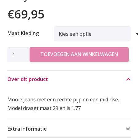
€
69,95
Maat Kleding
LTB
TOEVOEGEN AAN WINKELWAGEN
JEANS
WILONA
aantal
Over dit product
Mooie jeans met een rechte pijp en een mid rise.
Model draagt maat 29 en is 1.77
Extra informatie