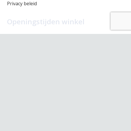
Privacy beleid
Openingstijden winkel
Maandag
Gesloten
Dinsdag
10.00 – 17.30
Woensdag
10.00 – 17.30
Donderdag
10.00 – 17.30
Vrijdag
10.00 – 17.30
Zaterdag
10.00 – 17.00
Contact