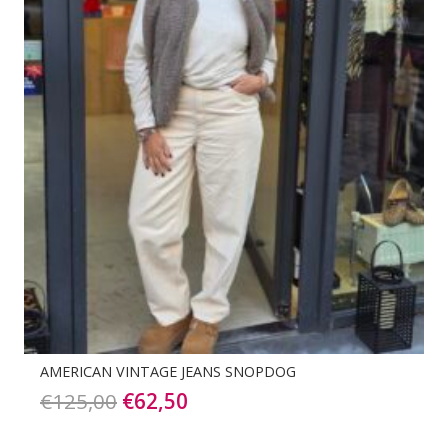
AMERICAN VINTAGE JEANS SNOPDOG
Oorspronkelijke
Huidige
€
125,00
€
62,50
prijs
prijs