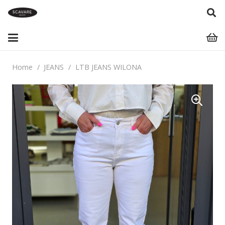
Home
/
JEANS
/
LTB JEANS WILONA