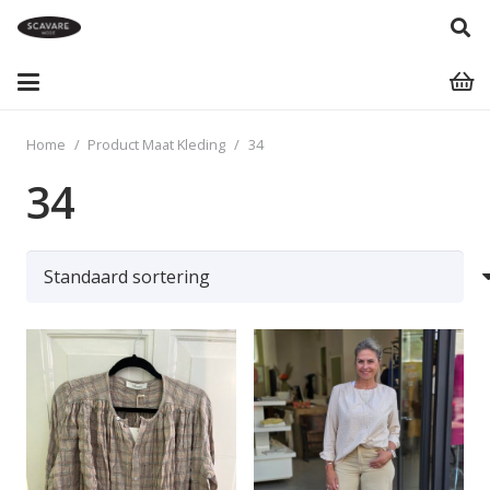
Home
/
Product Maat Kleding
/
34
34