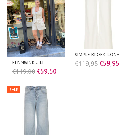
SIMPLE BROEK ILONA
Oorspronkel
Huid
€
119,95
€
59,95
PENN&INK GILET
Oorspronkelijke
Huidige
€
119,00
€
59,50
prijs
prijs
prijs
prijs
was:
is:
was:
is:
€119,95.
€59,9
SALE
€119,00.
€59,50.