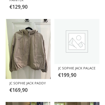
prijs
prijs
€
129,90
was:
is:
€189,90.
€94,9
JC SOPHIE JACK PALACE
€
199,90
JC SOPHIE JACK PADDY
€
169,90