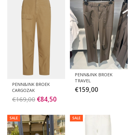
PENN&INK BROEK
TRAVEL
PENN&INK BROEK
€
159,00
CARGOZAK
Oorspronkelijke
Huidige
€
169,00
€
84,50
prijs
prijs
was:
is:
SALE
SALE
€169,00.
€84,50.