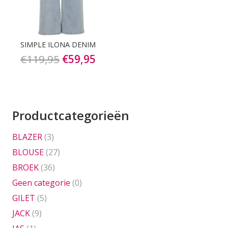
SIMPLE ILONA DENIM
Oorspronkelijke
Huidige
€
119,95
€
59,95
prijs
prijs
was:
is:
€119,95.
€59,95.
Productcategorieën
BLAZER
(3)
BLOUSE
(27)
BROEK
(36)
Geen categorie
(0)
GILET
(5)
JACK
(9)