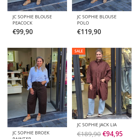
JC SOPHIE BLOUSE
JC SOPHIE BLOUSE
PEACOCK
POLO
€
99,90
€
119,90
SALE
JC SOPHIE JACK LIA
Oorspronkel
Huid
€
189,90
€
94,95
JC SOPHIE BROEK
PAINTER