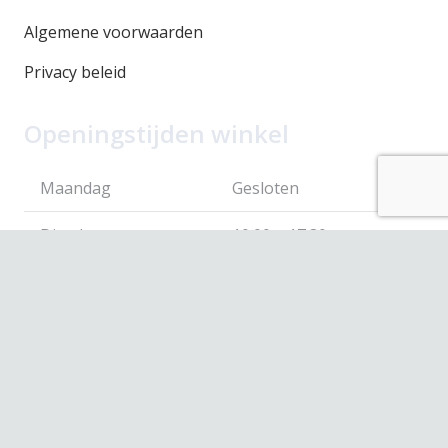
Algemene voorwaarden
Privacy beleid
Openingstijden winkel
Maandag
Gesloten
Dinsdag
10.00 – 17.30
Woensdag
10.00 – 17.30
Donderdag
10.00 – 17.30
Vrijdag
10.00 – 17.30
Zaterdag
10.00 – 17.00