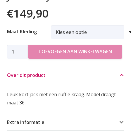
€
149,90
Maat Kleding
JC
TOEVOEGEN AAN WINKELWAGEN
SOPHIE
JACK
PALAZZO
Over dit product
aantal
Leuk kort jack met een ruffle kraag. Model draagt
maat 36
Extra informatie