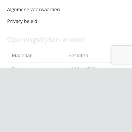
Algemene voorwaarden
Privacy beleid
Openingstijden winkel
Maandag
Gesloten
Dinsdag
10.00 – 17.30
Woensdag
10.00 – 17.30
Donderdag
10.00 – 17.30
Vrijdag
10.00 – 17.30
Zaterdag
10.00 – 17.00