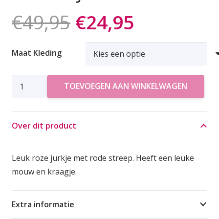
Oorspronkelijk
Huidige
€
49,95
€
24,95
prijs
prijs
was:
is:
Maat Kleding
€49,95.
€24,95.
AZZURRO
TOEVOEGEN AAN WINKELWAGEN
JURK
aantal
Over dit product
Leuk roze jurkje met rode streep. Heeft een leuke
mouw en kraagje.
Extra informatie