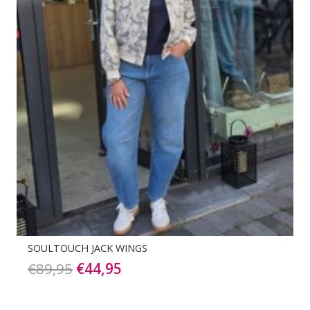
SOULTOUCH JACK WINGS
Oorspronkelijke
Huidige
€
89,95
€
44,95
prijs
prijs
was:
is: