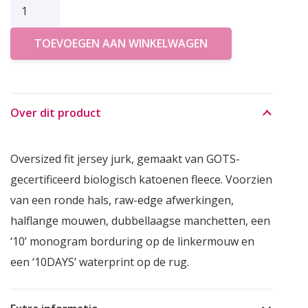
10DAYS
JURK
TOEVOEGEN AAN WINKELWAGEN
LOGO
aantal
Over dit product
Oversized fit jersey jurk, gemaakt van GOTS-
gecertificeerd biologisch katoenen fleece. Voorzien
van een ronde hals, raw-edge afwerkingen,
halflange mouwen, dubbellaagse manchetten, een
‘10’ monogram borduring op de linkermouw en
een ‘10DAYS’ waterprint op de rug.