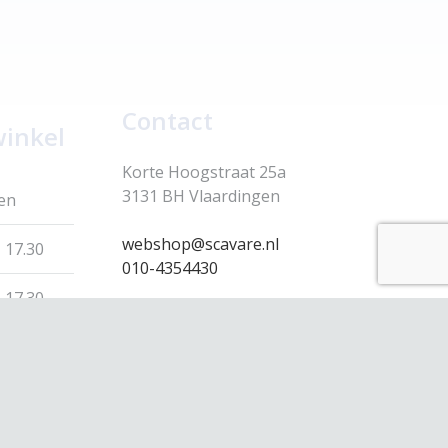
Contact
winkel
Korte Hoogstraat 25a
3131 BH Vlaardingen
en
webshop@scavare.nl
 17.30
010-4354430
 17.30
 17.30
 17.30
 17.00