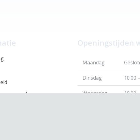
matie
Openingstijden 
ng
Maandag
Geslot
Dinsdag
10.00 –
eid
Woensdag
10.00 –
 voorwaarden
leid
Donderdag
10.00 –
Vrijdag
10.00 –
Zaterdag
10.00 –