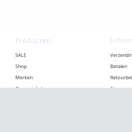
Producten
Infor
SALE
Verzendi
Shop
Betalen
Merken
Retourbel
Onze winkel
Algemene
Contact
Privacy be