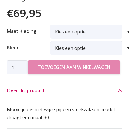
€
69,95
Maat Kleding
Kleur
LTB
TOEVOEGEN AAN WINKELWAGEN
JEANS
MARIAM
aantal
Over dit product
Mooie jeans met wijde pijp en steekzakken. model
draagt een maat 30.