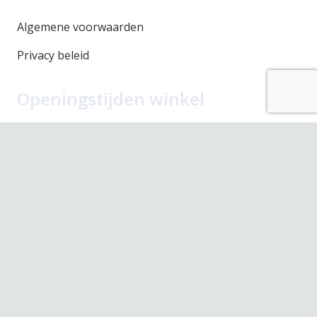
Algemene voorwaarden
Privacy beleid
Openingstijden winkel
Maandag
Gesloten
Dinsdag
10.00 – 17.30
Woensdag
10.00 – 17.30
Donderdag
10.00 – 17.30
Vrijdag
10.00 – 17.30
Zaterdag
10.00 – 17.00